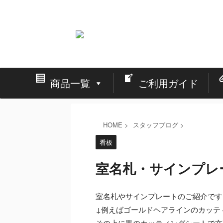
看板の激安通販と店舗・イベント・展示会の設営
商品一覧
ご利用ガイド
HOME
>
スタッフブログ
>
看板
室名札・サインプレ
室名札やサインプレートのご紹介です
↓例えばゴールドヘアラインのカッテ
その上に黒のカッティングシートで文