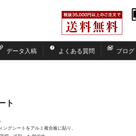
データ入稿
よくある質問
ブログ
ート
。
ィングシートをアルミ複合板に貼り、
字切って貼った例です。