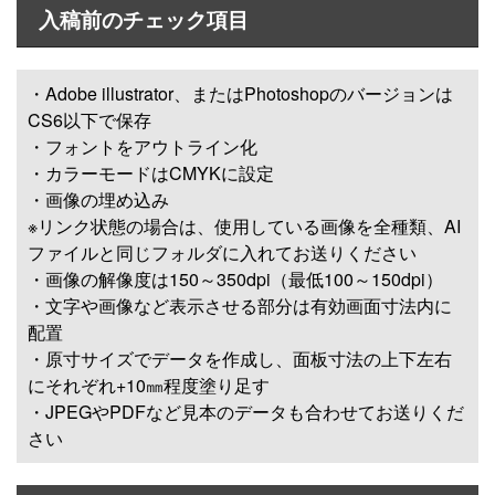
入稿前のチェック項目
・Adobe illustrator、またはPhotoshopのバージョンは
CS6以下で保存
・フォントをアウトライン化
・カラーモードはCMYKに設定
・画像の埋め込み
※リンク状態の場合は、使用している画像を全種類、AI
ファイルと同じフォルダに入れてお送りください
・画像の解像度は150～350dpi（最低100～150dpi）
・文字や画像など表示させる部分は有効画面寸法内に
配置
・原寸サイズでデータを作成し、面板寸法の上下左右
にそれぞれ+10㎜程度塗り足す
・JPEGやPDFなど見本のデータも合わせてお送りくだ
さい