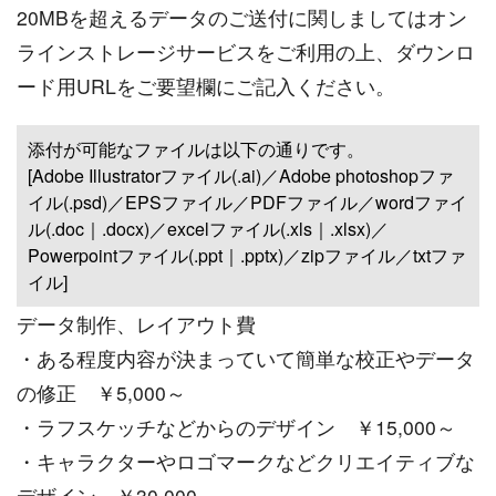
20MBを超えるデータのご送付に関しましてはオン
ラインストレージサービスをご利用の上、ダウンロ
ード用URLをご要望欄にご記入ください。
添付が可能なファイルは以下の通りです。
[Adobe Illustratorファイル(.ai)／Adobe photoshopファ
イル(.psd)／EPSファイル／PDFファイル／wordファイ
ル(.doc｜.docx)／excelファイル(.xls｜.xlsx)／
Powerpointファイル(.ppt｜.pptx)／zipファイル／txtファ
イル]
データ制作、レイアウト費
・ある程度内容が決まっていて簡単な校正やデータ
の修正 ￥5,000～
・ラフスケッチなどからのデザイン ￥15,000～
・キャラクターやロゴマークなどクリエイティブな
デザイン ￥30,000～