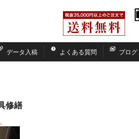
データ入稿
よくある質問
ブログ
具修繕
。