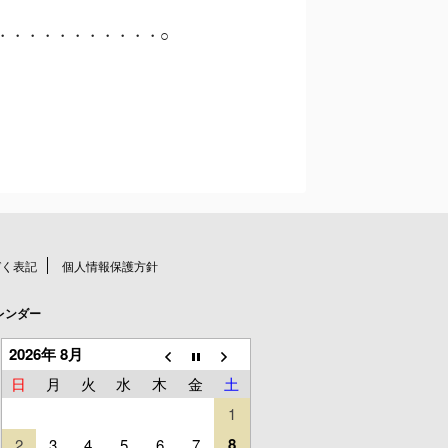
・・・・・・・・・・・○
づく表記
個人情報保護方針
レンダー
2026年 8月
日
月
火
水
木
金
土
1
8
2
3
4
5
6
7