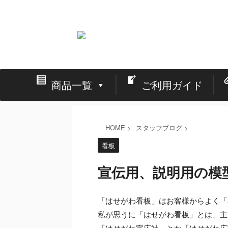
看板の激安通販と店舗・イベント・展示会の設営
商品一覧
ご利用ガイド
HOME
>
スタッフブログ
>
看板
宣伝用、説明用の模
「はせがわ看板」はお客様からよく「
私が思うに「はせがわ看板」とは、主
「はせがわ宣広社」とか「はせがわ広