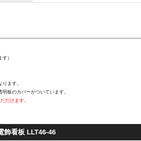
ます）
なります。
透明板のカバーがついています。
いただけます。
看板 LLT46-46