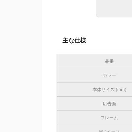
主な仕様
品番
カラー
本体サイズ (mm)
広告面
フレーム
脚 / ベース