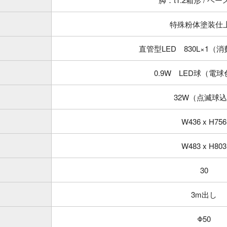
特殊粉体塗装仕
直管型LED 830L×1（
0.9W LED球（電球色
32W（点滅球
W436 x H756
W483 x H803
30
3m出し
Φ50