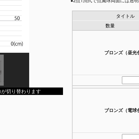
●2点1消式で点滅球両面には透
タイトル
数量
ブロンズ（昼光
像が切り替わります
ブロンズ（電球