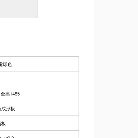
/電球色
x 全高1485
色成形板
鋼板
：t3.2