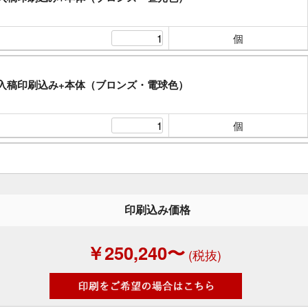
個
入稿印刷込み+本体（ブロンズ・電球色）
個
印刷込み価格
￥250,240〜
(税抜)