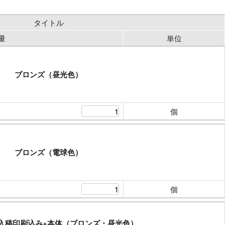
タイトル
量
単位
ブロンズ（昼光色）
個
ブロンズ（電球色）
個
入稿印刷込み+本体（ブロンズ・昼光色）