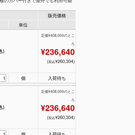
明板のカバー付きで屋外でも利用可能
販売価格
単位
定価¥408,000のとこ
ろ
¥236,640
色）
(
¥260,304)
税込
個
入荷待ち
定価¥408,000のとこ
ろ
¥236,640
色）
(
¥260,304)
税込
個
入荷待ち