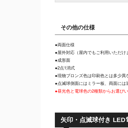
その他の仕様
●両面仕様
●屋外対応（屋内でもご利用いただけ
●成形面
●2点1消式
●現物ブロンズ色は印刷色とは多少異
●点滅球側面にはミラー板、両面には
●昼光色と電球色の2種類からお選び
矢印・点滅球付き LED電飾