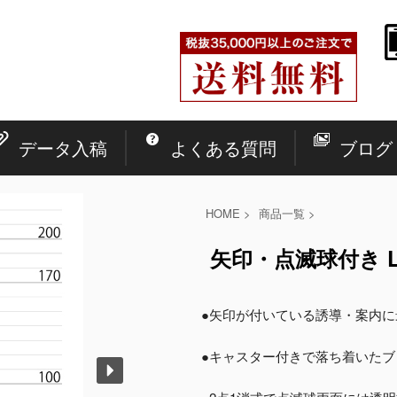
データ入稿
よくある質問
ブログ
HOME
>
商品一覧
>
矢印・点滅球付き LE
●矢印が付いている誘導・案内
●キャスター付きで落ち着いたブ