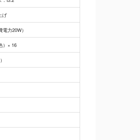
上げ
消費電力20W）
）× 16
込）