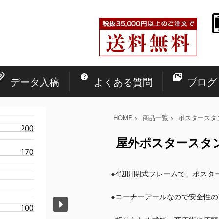
データ入稿
よくある質問
ブログ
HOME
>
商品一覧
>
ポスタースタ
屋外ポスタースタンドA
●4辺開閉式フレームで、ポスタ
●コーナーアールなので安全性の