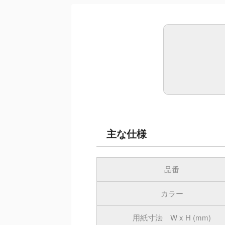
主な仕様
品番
カラー
用紙寸法 W x H (mm)