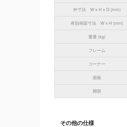
外寸法 W x H x D (mm)
有効画面寸法 W x H (mm)
重量 (kg)
フレーム
コーナー
面板
脚部
その他の仕様