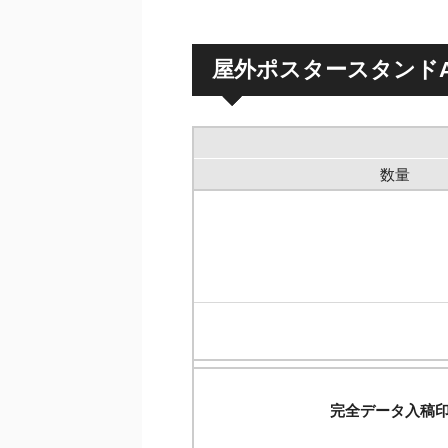
屋外ポスタースタンドA型 
数量
完全データ入稿印