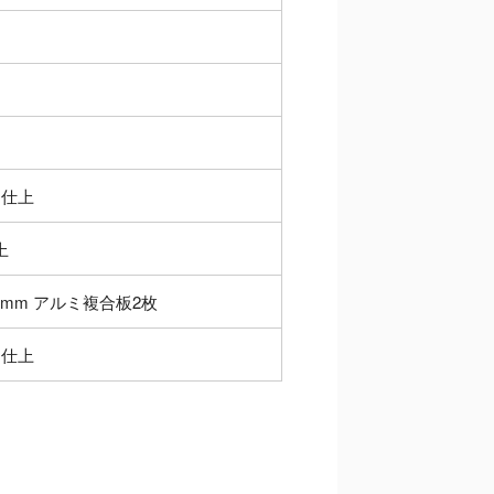
ト仕上
上
2mm アルミ複合板2枚
ト仕上